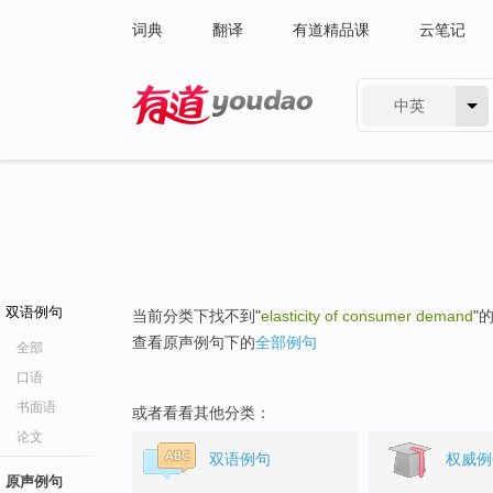
词典
翻译
有道精品课
云笔记
中英
有道 - 网易旗下搜索
双语例句
当前分类下找不到"
elasticity of consumer demand
"
查看原声例句下的
全部例句
全部
口语
书面语
或者看看其他分类：
论文
双语例句
权威例
原声例句