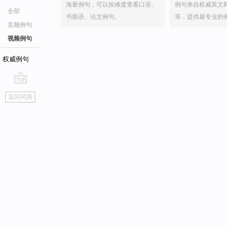
海量例句，可以按难度查看口语、
例句来自权威英文
全部
书面语、论文例句。
等，提供最专业的
音频例句
视频例句
权威例句
go
返回词典
top