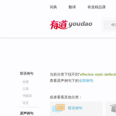
词典
翻译
有道精品课
中
有道 - 网易旗下搜索
双语例句
当前分类下找不到"
effective static deflect
查看原声例句下的
全部例句
全部
口语
书面语
或者看看其他分类：
论文
双语例句
原声例句