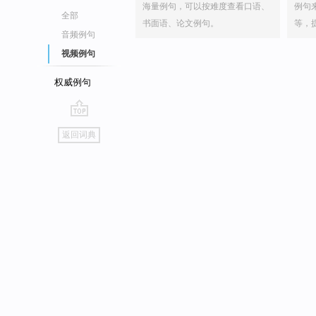
海量例句，可以按难度查看口语、
例句
全部
书面语、论文例句。
等，
音频例句
视频例句
权威例句
go
返回词典
top