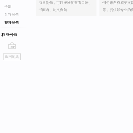
海量例句，可以按难度查看口语、
例句来自权威英文
全部
书面语、论文例句。
等，提供最专业的
音频例句
视频例句
权威例句
go
返回词典
top