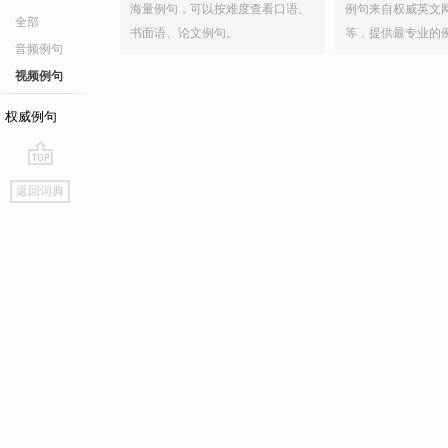
海量例句，可以按难度查看口语、
例句来自权威英文
全部
书面语、论文例句。
等，提供最专业的
音频例句
视频例句
权威例句
go
返回词典
top