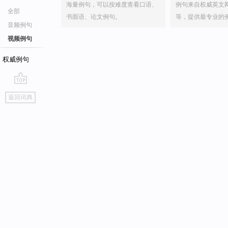
海量例句，可以按难度查看口语、
例句来自权威英文
全部
书面语、论文例句。
等，提供最专业的
音频例句
视频例句
权威例句
go
返回词典
top