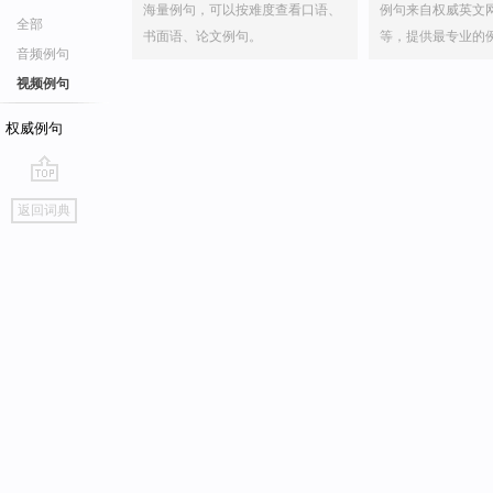
海量例句，可以按难度查看口语、
例句来自权威英文
全部
书面语、论文例句。
等，提供最专业的
音频例句
视频例句
权威例句
go
返回词典
top