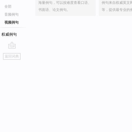
海量例句，可以按难度查看口语、
例句来自权威英文
全部
书面语、论文例句。
等，提供最专业的
音频例句
视频例句
权威例句
go
返回词典
top