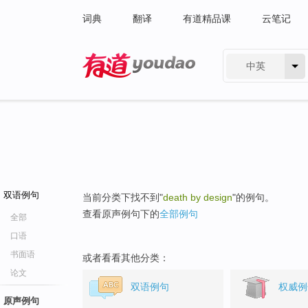
词典
翻译
有道精品课
云笔记
中英
有道 - 网易旗下搜索
双语例句
当前分类下找不到"
death by design
"的例句。
查看原声例句下的
全部例句
全部
口语
书面语
或者看看其他分类：
论文
双语例句
权威例
原声例句