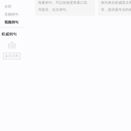
海量例句，可以按难度查看口语、
例句来自权威英文
全部
书面语、论文例句。
等，提供最专业的
音频例句
视频例句
权威例句
go
返回词典
top