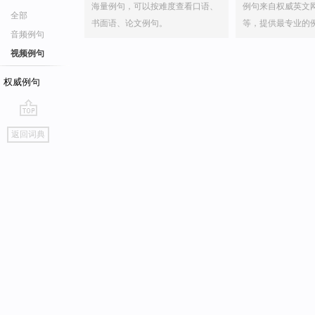
海量例句，可以按难度查看口语、
例句来自权威英文
全部
书面语、论文例句。
等，提供最专业的
音频例句
视频例句
权威例句
go
返回词典
top