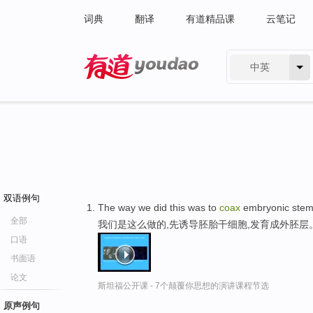
词典
翻译
有道精品课
云笔记
中英
有道 - 网易旗下搜索
双语例句
The way we did this was to
coax
embryonic stem c
全部
我们是这么做的,先诱导胚胎干细胞,发育成外胚层
口语
书面语
论文
斯坦福公开课 - 7个颠覆你思想的演讲课程节选
原声例句