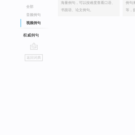
海量例句，可以按难度查看口语、
例句
全部
书面语、论文例句。
等，
音频例句
视频例句
权威例句
go
返回词典
top