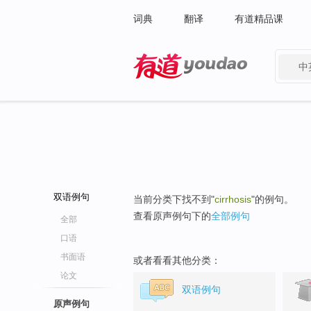
词典
翻译
有道精品课
中
有道 - 网易旗下搜索
双语例句
当前分类下找不到"
cirrhosis
"的例句。
查看原声例句下的
全部例句
全部
口语
书面语
或者看看其他分类：
论文
双语例句
原声例句