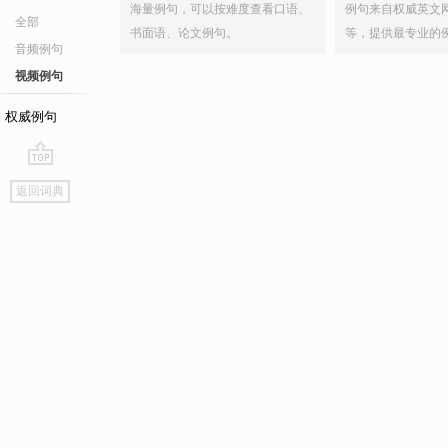
海量例句，可以按难度查看口语、
例句来自权威英文
全部
书面语、论文例句。
等，提供最专业的
音频例句
视频例句
权威例句
go
返回词典
top