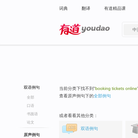
词典
翻译
有道精品课
中
有道 - 网易旗下搜索
双语例句
当前分类下找不到"
booking tickets online
查看原声例句下的
全部例句
全部
口语
书面语
或者看看其他分类：
论文
双语例句
原声例句