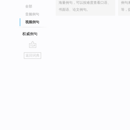
海量例句，可以按难度查看口语、
例句
全部
书面语、论文例句。
等，
音频例句
视频例句
权威例句
go
返回词典
top