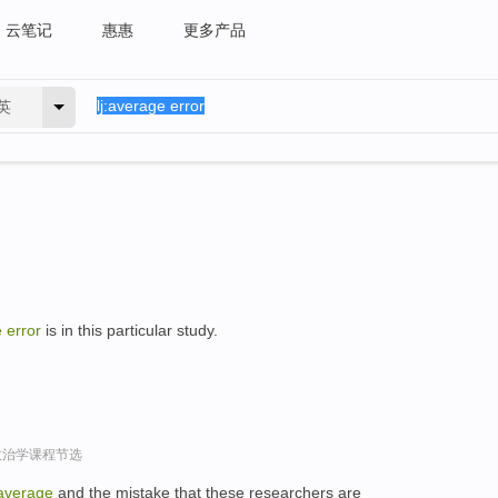
云笔记
惠惠
更多产品
英
e
error
is in this particular study.
政治学课程节选
average
and the mistake that these researchers are