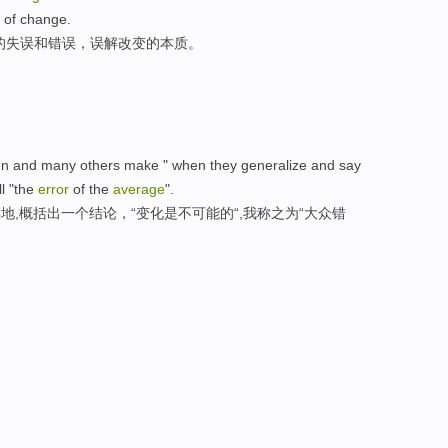
 of change.
的失误和错误，误解改变的本质。
en and many others make " when they generalize and say
ll "the
error
of the
average
".
常错误地,概括出一个结论，“变化是不可能的“,我称之为“大众错