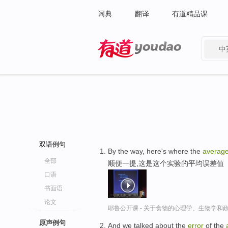
词典
翻译
有道精品课
中
有道 - 网易旗下搜索
双语例句
By the way, here's where the
averag
全部
顺便一提,这是这个实验的平均误差值
口语
书面语
论文
耶鲁公开课 - 关于食物的心理学、生物学和
原声例句
And we talked about the
error
of the