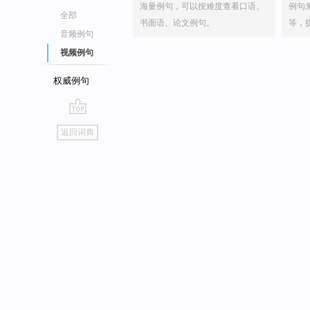
海量例句，可以按难度查看口语、
例句
全部
书面语、论文例句。
等，
音频例句
视频例句
权威例句
go
返回词典
top