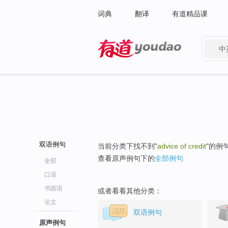
词典
翻译
有道精品课
中
有道 - 网易旗下搜索
双语例句
当前分类下找不到"
advice of credit
"的例
查看原声例句下的
全部例句
全部
口语
书面语
或者看看其他分类：
论文
双语例句
原声例句