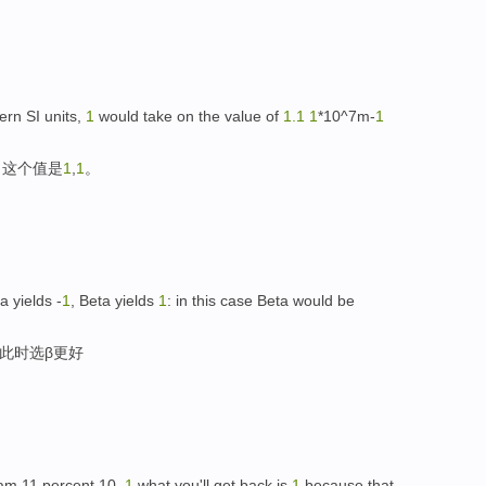
ern SI units,
1
would take on the value of
1.
1
1
*10^7m-
1
，这个值是
1
,
1
。
a yields -
1
, Beta yields
1
: in this case Beta would be
,此时选β更好
ram 11 percent 10,
1
what you'll get back is
1
because that