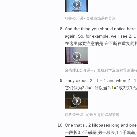
耶鲁公开课 - 金融市场课程节选
And the thing you should notice here i
again. So, for example, we'll see 2,
1
在这里你要注意的是,它不断在重复同
麻省理工公开课 - 计算机科学及编程导论课
They expect 2 -
1
=
1
and when 2 -
1
它们认为2-
1
=
1
,所以当2-
1
=2或3或0
耶鲁公开课 - 心理学导论课程节选
One that's . 2 kilobases long and one
一段长0.2千碱基,另一段长,
1.
1
千碱基