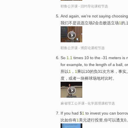
耶鲁公开课 - 旧约导论课程节选
And again, we're not saying choosin
我们不是说选立场2会击败选立场
1
的
耶鲁公开课 - 博弈论课程节选
So
1.
1
times 10 to the -31 meters is n
for example, to the length of a ball, or
所以
1
，
1
乘以10的负31次方米，事
度，或者一块棒球场地对比时。
麻省理工公开课 - 化学原理课程节选
If you had $
1
to invest you can borrow
比如你有
1
美元进行投资,你可以透支0