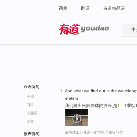
词典
翻译
有道精品课
中
有道 - 网易旗下搜索
双语例句
And what we find out is the wavelengt
全部
meters.
口语
我们算出松阪快球的波长,是
1
，
1
乘以
书面语
论文
麻省理工公开课 - 化学原理课程节选
原声例句