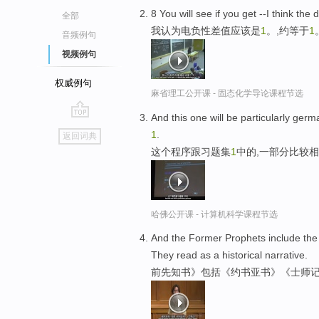
8 You will see if you get --I think the 
全部
我认为电负性差值应该是
1
。,约等于
1
音频例句
视频例句
权威例句
麻省理工公开课 - 固态化学导论课程节选
And this one will be particularly ger
go
1
.
返回词典
top
这个程序跟习题集
1
中的,一部分比较
哈佛公开课 - 计算机科学课程节选
And the Former Prophets include the
They read as a historical narrative.
前先知书》包括《约书亚书》《士师记