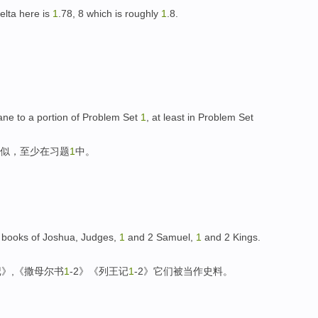
delta here is
1
.78, 8 which is roughly
1
.8.
。
mane to a portion of Problem Set
1
, at least in Problem Set
相似，至少在习题
1
中。
 books of Joshua, Judges,
1
and 2 Samuel,
1
and 2 Kings.
》,《撒母尔书
1
-2》《列王记
1
-2》它们被当作史料。