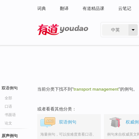
词典
翻译
有道精品课
云笔记
中英
有道 - 网易旗下搜索
双语例句
当前分类下找不到"
transport management
"的例句。
全部
口语
或者看看其他分类：
书面语
双语例句
权威例
论文
海量例句，可以按难度查看口语、
例句来自权威英文
原声例句