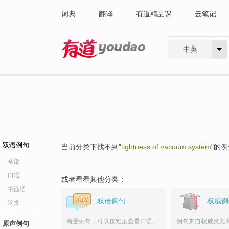
词典
翻译
有道精品课
云笔记
中英
有道 - 网易旗下搜索
双语例句
当前分类下找不到"
tightness of vacuum system
"的
全部
口语
或者看看其他分类：
书面语
双语例句
权威例
论文
海量例句，可以按难度查看口语、
例句来自权威英文
原声例句