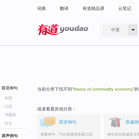
词典
翻译
有道精品课
云笔记
中英
有道 - 网易旗下搜索
双语例句
当前分类下找不到"
theory of commodity economy
"
全部
口语
或者看看其他分类：
书面语
双语例句
权威例
论文
海量例句，可以按难度查看口语、
例句来自权威英文
原声例句