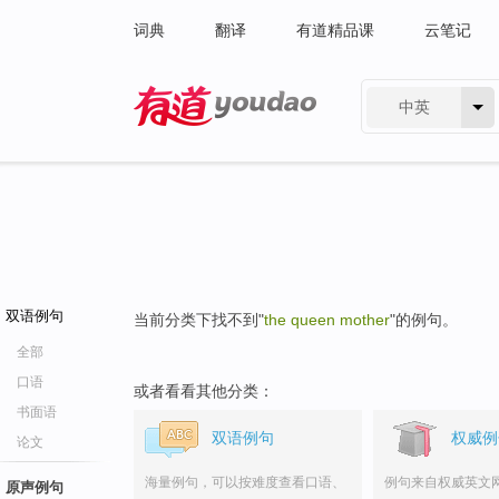
词典
翻译
有道精品课
云笔记
中英
有道 - 网易旗下搜索
双语例句
当前分类下找不到"
the queen mother
"的例句。
全部
口语
或者看看其他分类：
书面语
双语例句
权威例
论文
海量例句，可以按难度查看口语、
例句来自权威英文
原声例句