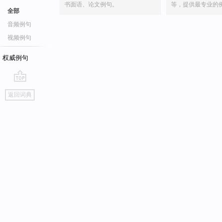
书面语、论文例句。
等，提供最专业的
全部
音频例句
视频例句
权威例句
go
返回词典
top