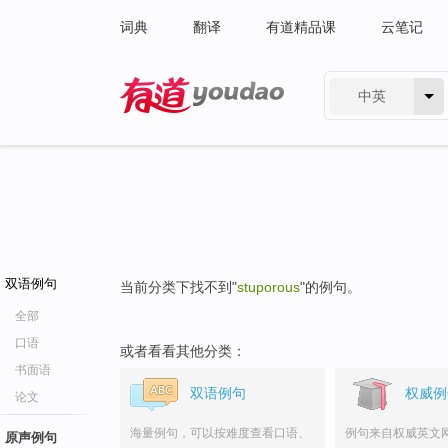
词典
翻译
有道精品课
云笔记
中英
有道 - 网易旗下搜索
双语例句
当前分类下找不到"
stuporous
"的例句。
全部
口语
或者看看其他分类：
书面语
双语例句
权威例
论文
海量例句，可以按难度查看口语、
例句来自权威英文
原声例句