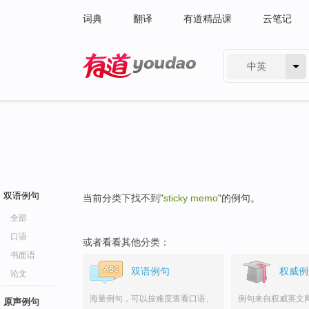
词典
翻译
有道精品课
云笔记
中英
有道 - 网易旗下搜索
双语例句
当前分类下找不到"
sticky memo
"的例句。
全部
口语
或者看看其他分类：
书面语
双语例句
权威例
论文
海量例句，可以按难度查看口语、
例句来自权威英文
原声例句