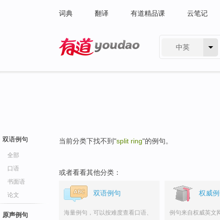
词典
翻译
有道精品课
云笔记
中英
有道 - 网易旗下搜索
双语例句
当前分类下找不到"
split ring
"的例句。
全部
口语
或者看看其他分类：
书面语
双语例句
权威例
论文
海量例句，可以按难度查看口语、
例句来自权威英文
原声例句