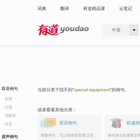
词典
翻译
有道精品课
云笔记
中英
有道 - 网易旗下搜索
双语例句
当前分类下找不到"
special equipment
"的例句。
全部
口语
或者看看其他分类：
书面语
双语例句
权威例
论文
海量例句，可以按难度查看口语、
例句来自权威英文
原声例句