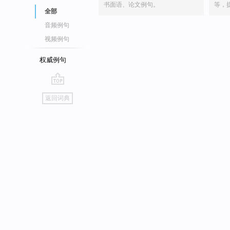
书面语、论文例句。
等，
全部
音频例句
视频例句
权威例句
go
返回词典
top