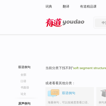
词典
翻译
有道精品课
中
有道 - 网易旗下搜索
双语例句
当前分类下找不到"
soft segment structur
全部
口语
或者看看其他分类：
书面语
双语例句
论文
海量例句，可以按难度查看口语、
例句
原声例句