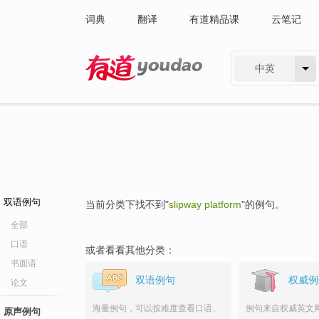
词典
翻译
有道精品课
云笔记
中英
有道 - 网易旗下搜索
双语例句
当前分类下找不到"
slipway platform
"的例句。
全部
口语
或者看看其他分类：
书面语
双语例句
权威例
论文
海量例句，可以按难度查看口语、
例句来自权威英文
原声例句