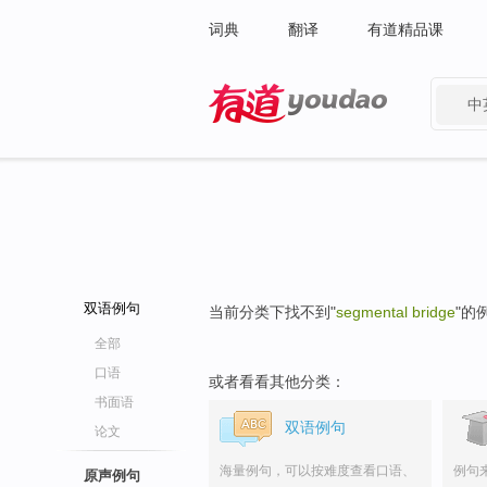
词典
翻译
有道精品课
中
有道 - 网易旗下搜索
双语例句
当前分类下找不到"
segmental bridge
"的
全部
口语
或者看看其他分类：
书面语
双语例句
论文
海量例句，可以按难度查看口语、
例句
原声例句