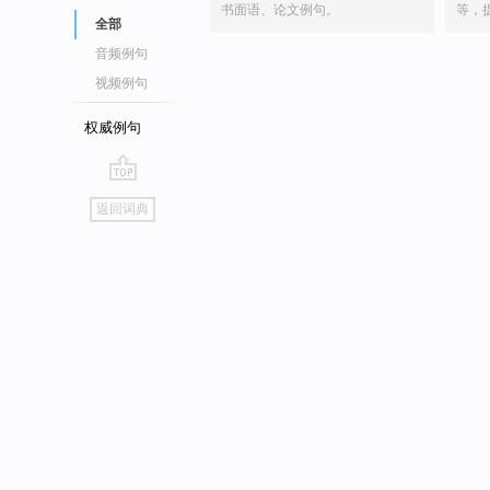
书面语、论文例句。
等，
全部
音频例句
视频例句
权威例句
go
返回词典
top