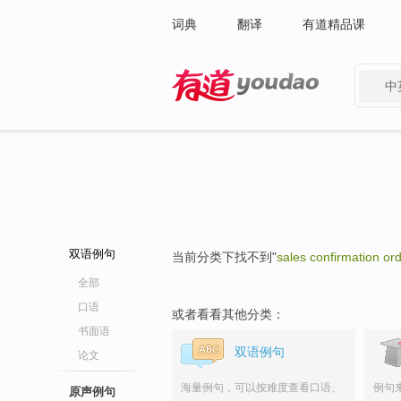
词典
翻译
有道精品课
中
有道 - 网易旗下搜索
双语例句
当前分类下找不到"
sales confirmation or
全部
口语
或者看看其他分类：
书面语
双语例句
论文
海量例句，可以按难度查看口语、
例句
原声例句