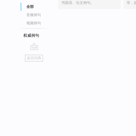
书面语、论文例句。
等，
全部
音频例句
视频例句
权威例句
go
返回词典
top