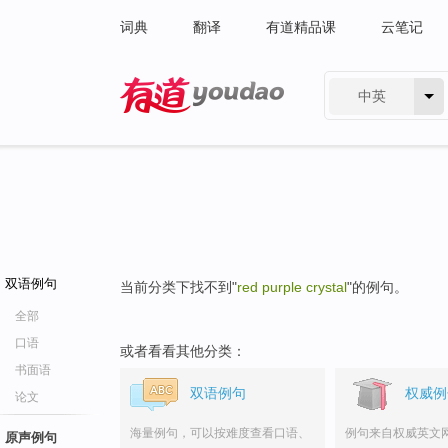
词典
翻译
有道精品课
云笔记
中英
有道 - 网易旗下搜索
双语例句
当前分类下找不到"
red purple crystal
"的例句。
全部
口语
或者看看其他分类：
书面语
双语例句
权威例
论文
海量例句，可以按难度查看口语、
例句来自权威英文
原声例句