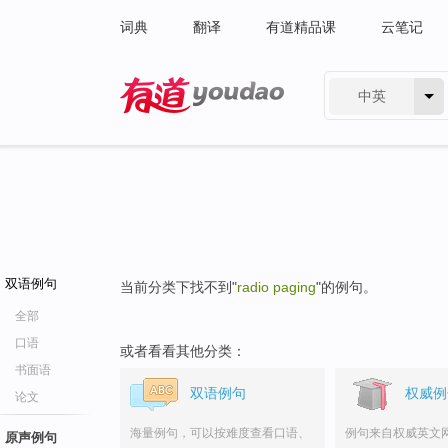
词典
翻译
有道精品课
云笔记
中英
有道 - 网易旗下搜索
双语例句
当前分类下找不到"
radio paging
"的例句。
全部
口语
或者看看其他分类：
书面语
双语例句
权威例
论文
海量例句，可以按难度查看口语、
例句来自权威英文
原声例句