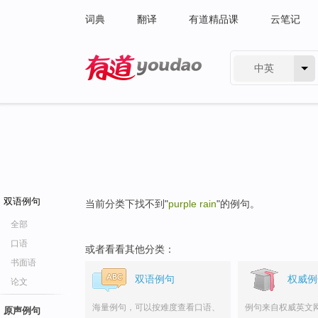
词典
翻译
有道精品课
云笔记
中英
有道 - 网易旗下搜索
双语例句
当前分类下找不到"
purple rain
"的例句。
全部
口语
或者看看其他分类：
书面语
双语例句
权威例
论文
海量例句，可以按难度查看口语、
例句来自权威英文
原声例句