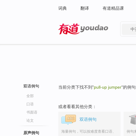
词典
翻译
有道精品课
中
有道 - 网易旗下搜索
双语例句
当前分类下找不到"
pull-up jumper
"的例
全部
口语
或者看看其他分类：
书面语
双语例句
论文
海量例句，可以按难度查看口语、
例句
原声例句