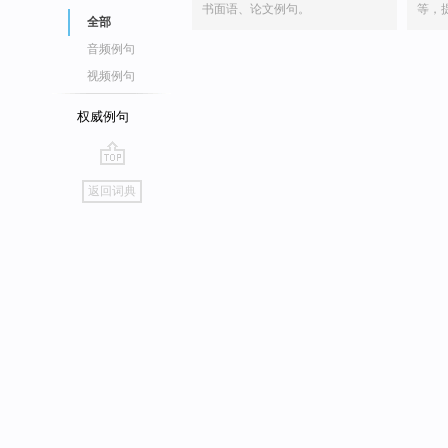
书面语、论文例句。
等，
全部
音频例句
视频例句
权威例句
go
返回词典
top