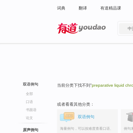
词典
翻译
有道精品课
中
有道 - 网易旗下搜索
双语例句
当前分类下找不到"
preparative liquid ch
全部
口语
或者看看其他分类：
书面语
双语例句
论文
海量例句，可以按难度查看口语、
例句
原声例句