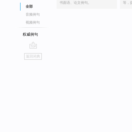
书面语、论文例句。
等，
全部
音频例句
视频例句
权威例句
go
返回词典
top