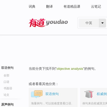
词典
翻译
有道精品课
云笔记
中英
有道 - 网易旗下搜索
双语例句
当前分类下找不到"
objective analysis
"的例句。
全部
口语
或者看看其他分类：
书面语
双语例句
权威例
论文
海量例句，可以按难度查看口语、
例句来自权威英文
原声例句