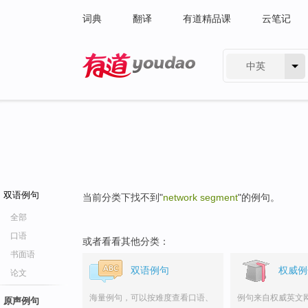
词典
翻译
有道精品课
云笔记
中英
有道 - 网易旗下搜索
双语例句
当前分类下找不到"
network segment
"的例句。
全部
口语
或者看看其他分类：
书面语
双语例句
权威例
论文
海量例句，可以按难度查看口语、
例句来自权威英文
原声例句