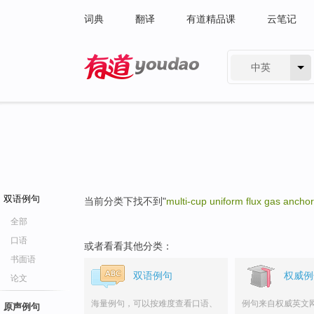
词典
翻译
有道精品课
云笔记
中英
有道 - 网易旗下搜索
双语例句
当前分类下找不到"
multi-cup uniform flux gas anchor
全部
口语
或者看看其他分类：
书面语
双语例句
权威例
论文
海量例句，可以按难度查看口语、
例句来自权威英文
原声例句