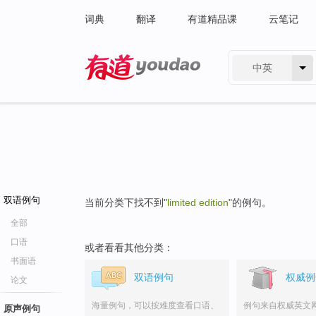
词典
翻译
有道精品课
云笔记
中英
有道 - 网易旗下搜索
双语例句
当前分类下找不到"
limited edition
"的例句。
全部
口语
或者看看其他分类：
书面语
双语例句
权威例
论文
海量例句，可以按难度查看口语、
例句来自权威英文
原声例句