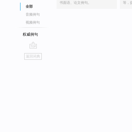
书面语、论文例句。
等，
全部
音频例句
视频例句
权威例句
go
返回词典
top