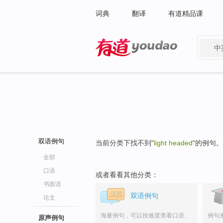
词典
翻译
有道精品课
中
有道 - 网易旗下搜索
双语例句
当前分类下找不到"
light headed
"的例句。
全部
口语
或者看看其他分类：
书面语
双语例句
论文
海量例句，可以按难度查看口语、
例句
原声例句