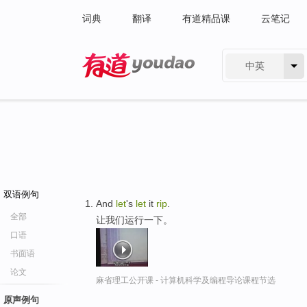
词典
翻译
有道精品课
云笔记
中英
有道 - 网易旗下搜索
双语例句
And
let
's
let
it
rip
.
全部
让我们运行一下。
口语
书面语
论文
麻省理工公开课 - 计算机科学及编程导论课程节选
原声例句