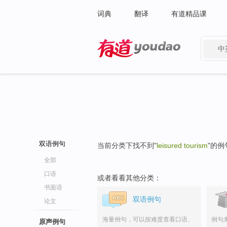
词典
翻译
有道精品课
中
有道 - 网易旗下搜索
双语例句
当前分类下找不到"
leisured tourism
"的例
全部
口语
或者看看其他分类：
书面语
双语例句
论文
海量例句，可以按难度查看口语、
例句
原声例句