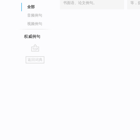
书面语、论文例句。
等，
全部
音频例句
视频例句
权威例句
go
返回词典
top