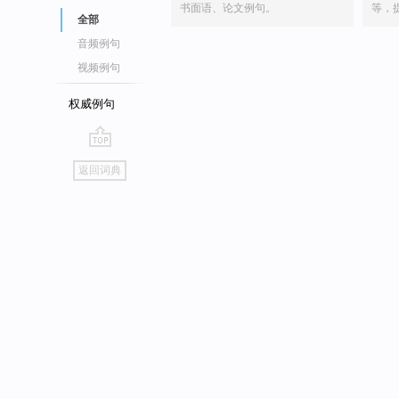
书面语、论文例句。
等，
全部
音频例句
视频例句
权威例句
go
返回词典
top