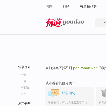
词典
翻译
有道精品课
中
有道 - 网易旗下搜索
双语例句
当前分类下找不到"
john madden nfl
"的例
全部
口语
或者看看其他分类：
书面语
双语例句
论文
海量例句，可以按难度查看口语、
例句
原声例句