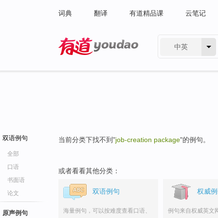
词典
翻译
有道精品课
云笔记
中英
有道 - 网易旗下搜索
双语例句
当前分类下找不到"
job-creation package
"的例句。
全部
口语
或者看看其他分类：
书面语
双语例句
权威例
论文
海量例句，可以按难度查看口语、
例句来自权威英文
原声例句