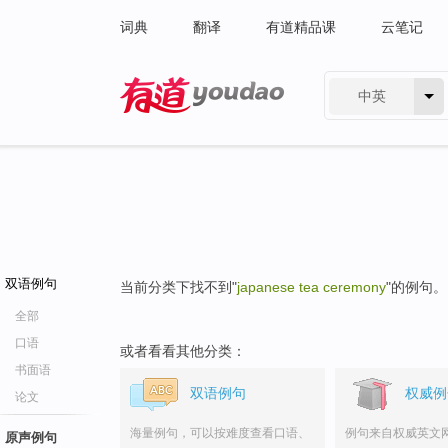
词典
翻译
有道精品课
云笔记
中英
有道 - 网易旗下搜索
双语例句
当前分类下找不到"
japanese tea ceremony
"的例句。
全部
口语
或者看看其他分类：
书面语
双语例句
权威例
论文
海量例句，可以按难度查看口语、
例句来自权威英文
原声例句