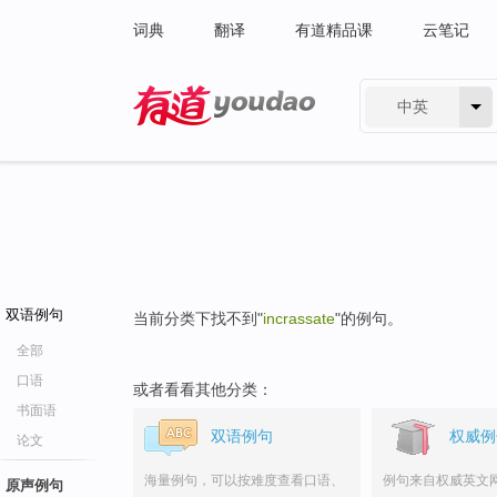
词典
翻译
有道精品课
云笔记
中英
有道 - 网易旗下搜索
双语例句
当前分类下找不到"
incrassate
"的例句。
全部
口语
或者看看其他分类：
书面语
双语例句
权威例
论文
海量例句，可以按难度查看口语、
例句来自权威英文
原声例句