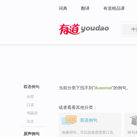
词典
翻译
有道精品课
中
有道 - 网易旗下搜索
双语例句
当前分类下找不到"
illusionist
"的例句。
全部
口语
或者看看其他分类：
书面语
双语例句
论文
海量例句，可以按难度查看口语、
例句
原声例句