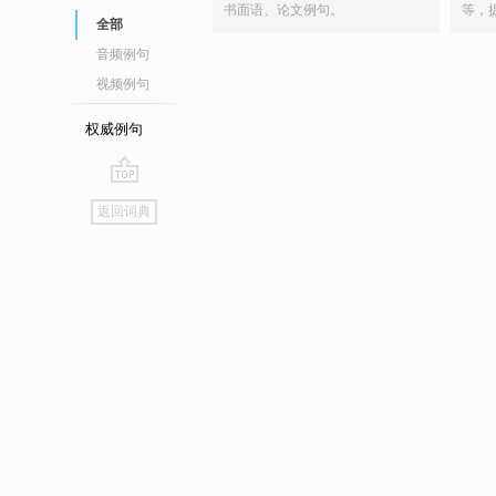
书面语、论文例句。
等，
全部
音频例句
视频例句
权威例句
go
返回词典
top