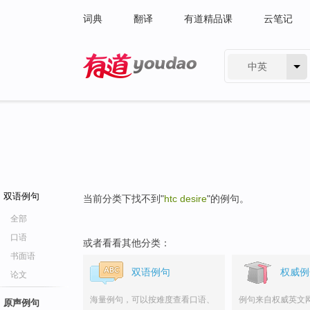
词典
翻译
有道精品课
云笔记
中英
有道 - 网易旗下搜索
双语例句
当前分类下找不到"
htc desire
"的例句。
全部
口语
或者看看其他分类：
书面语
双语例句
权威例
论文
海量例句，可以按难度查看口语、
例句来自权威英文
原声例句