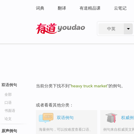
词典
翻译
有道精品课
云笔记
中英
有道 - 网易旗下搜索
双语例句
当前分类下找不到"
heavy truck market
"的例句。
全部
口语
或者看看其他分类：
书面语
双语例句
权威例
论文
海量例句，可以按难度查看口语、
例句来自权威英文
原声例句