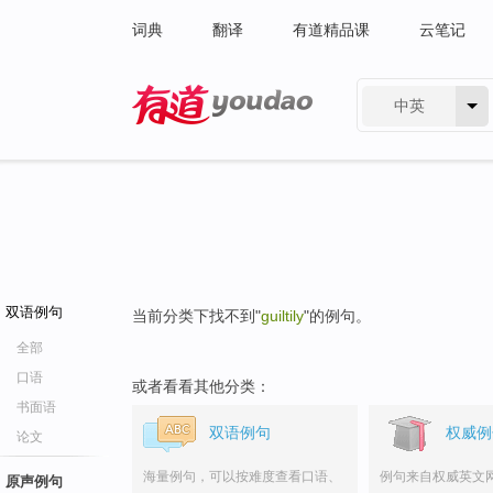
词典
翻译
有道精品课
云笔记
中英
有道 - 网易旗下搜索
双语例句
当前分类下找不到"
guiltily
"的例句。
全部
口语
或者看看其他分类：
书面语
双语例句
权威例
论文
海量例句，可以按难度查看口语、
例句来自权威英文
原声例句