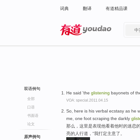
词典
翻译
有道精品课
中
有道 - 网易旗下搜索
双语例句
He said 'the
glistening
bayonets of th
全部
VOA: special.2011.04.15
口语
So, here is his verbal ecstasy as he 
书面语
me, one foot scraping the darkly
glis
论文
那么，这里是表现他看着他时的迷恋的
亮的人行道，“我打定主意了。
原声例句