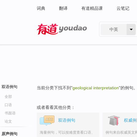
词典
翻译
有道精品课
云笔记
中英
有道 - 网易旗下搜索
双语例句
当前分类下找不到"
geological interpretation
"的例句
全部
口语
或者看看其他分类：
书面语
双语例句
权威例
论文
海量例句，可以按难度查看口语、
例句来自权威英文
原声例句